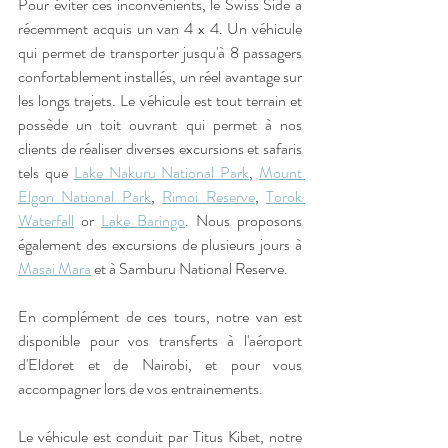
Pour éviter ces inconvénients, le Swiss Side a 
récemment acquis un van 4 x 4. Un véhicule 
qui permet de transporter jusqu'à 8 passagers 
confortablement installés, un réel avantage sur 
les longs trajets. Le véhicule est tout terrain et 
possède un toit ouvrant qui permet à nos 
clients de réaliser diverses excursions et safaris 
tels que 
Lake Nakuru National Park
, 
Mount 
Elgon National Park
, 
Rimoi Reserve
, 
Torok 
Waterfall
 or 
Lake Baringo
. Nous proposons 
également des excursions de plusieurs jours à 
Masai Mara
 et à Samburu National Reserve.
En complément de ces tours, notre van est 
disponible pour vos transferts à l'aéroport 
d'Eldoret et de Nairobi, et pour vous 
accompagner lors de vos entrainements.
Le véhicule est conduit par Titus Kibet, notre 